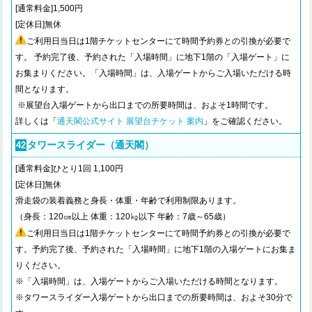
[通常料金]1,500円
[定休日]無休
ご利用日当日は1階チケットセンターにて時間予約券との引換が必要で
す。 予約完了後、予約された「入場時間」に地下1階の「入場ゲート」に
お集まりください。「入場時間」は、入場ゲートからご入場いただける時
間となります。
※展望台入場ゲートから出口までの所要時間は、およそ1時間です。
詳しくは「
通天閣公式サイト 展望台チケット 案内
」をご確認ください。
タワースライダー（通天閣）
42
[通常料金]ひとり1回 1,100円
[定休日]無休
滑走袋の装着義務と身長・体重・年齢で利用制限あります。
（身長：120㎝以上 体重：120㎏以下 年齢：7歳～65歳）
ご利用日当日は1階チケットセンターにて時間予約券との引換が必要で
す。予約完了後、予約された「入場時間」に地下1階の入場ゲートにお集ま
りください。
※「入場時間」は、入場ゲートからご入場いただける時間となります。
※タワースライダー入場ゲートから出口までの所要時間は、およそ30分で