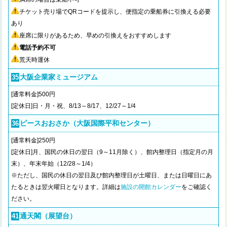
チケット売り場でQRコードを提示し、便指定の乗船券に引換える必要
あり
座席に限りがあるため、早めの引換えをおすすめします
電話予約不可
荒天時運休
大阪企業家ミュージアム
35
[通常料金]500円
[定休日]日・月・祝、8/13～8/17、12/27～1/4
ピースおおさか（大阪国際平和センター）
36
[通常料金]250円
[定休日]月、国民の休日の翌日（9～11月除く）、館内整理日（指定月の月
末）、年末年始（12/28～1/4）
※ただし、国民の休日の翌日及び館内整理日が土曜日、または日曜日にあ
たるときは翌火曜日となります。詳細は
施設の開館カレンダー
をご確認く
ださい。
通天閣（展望台）
41