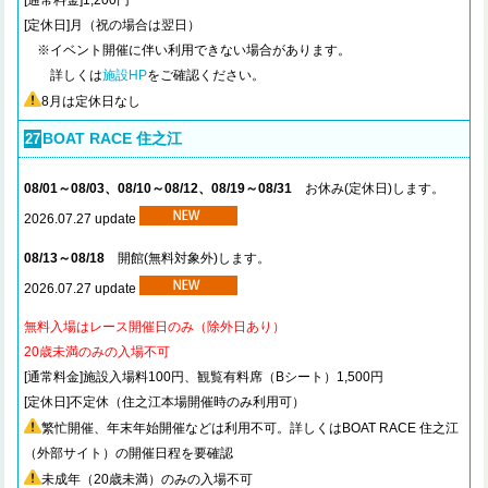
[通常料金]1,200円
[定休日]月（祝の場合は翌日）
※イベント開催に伴い利用できない場合があります。
詳しくは
施設HP
をご確認ください。
8月は定休日なし
BOAT RACE 住之江
27
08/01～08/03、08/10～08/12、08/19～08/31
お休み(定休日)します。
2026.07.27 update
08/13～08/18
開館(無料対象外)します。
2026.07.27 update
無料入場はレース開催日のみ（除外日あり）
20歳未満のみの入場不可
[通常料金]施設入場料100円、観覧有料席（Bシート）1,500円
[定休日]不定休（住之江本場開催時のみ利用可）
繁忙開催、年末年始開催などは利用不可。詳しくはBOAT RACE 住之江
（外部サイト）の開催日程を要確認
未成年（20歳未満）のみの入場不可