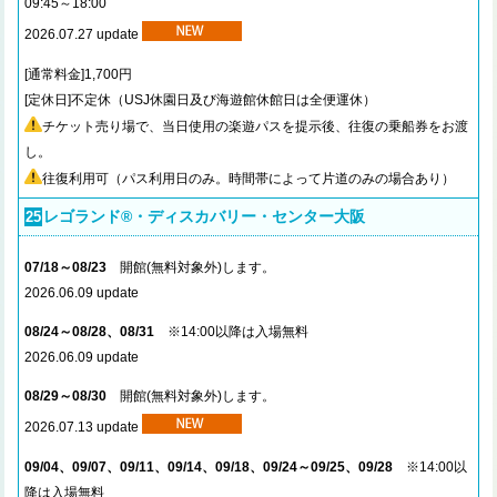
09:45～18:00
2026.07.27 update
[通常料金]1,700円
[定休日]不定休（USJ休園日及び海遊館休館日は全便運休）
チケット売り場で、当日使用の楽遊パスを提示後、往復の乗船券をお渡
し。
往復利用可（パス利用日のみ。時間帯によって片道のみの場合あり）
レゴランド®・ディスカバリー・センター大阪
25
07/18～08/23
開館(無料対象外)します。
2026.06.09 update
08/24～08/28、08/31
※14:00以降は入場無料
2026.06.09 update
08/29～08/30
開館(無料対象外)します。
2026.07.13 update
09/04、09/07、09/11、09/14、09/18、09/24～09/25、09/28
※14:00以
降は入場無料