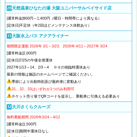
天然温泉ひなたの湯 大阪ユニバーサルベイサイド店
28
[通常料金]900円～1,400円（曜日・時間帯により異なる）
[定休日]不定休（年2回ほどメンテナンス休館あり）
大阪水上バス アクアライナー
31
期間限定運航
2026年 3/1～3/23、
2026年 4/11～2027年 3/24
[通常料金]2,000円
[定休日]7/25の午後全便運休
2027年1/13～14、2/3～4 ※その他臨時運休あり
最新の情報は施設のホームページでご確認ください。
季節により出航時刻及び最終便に変動あり
31、32、33はいずれか1つのみ利用可
チケット売り場でQRコードを提示し、乗船券に引換える必要あり
大川さくらクルーズ
32
無料乗船期間 2026年3/24～4/12
[通常料金]1,500円
[定休日]期間中運休日なし