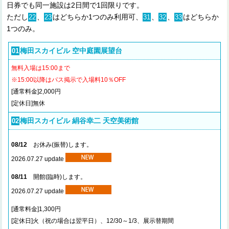
日券でも同一施設は2日間で1回限りです。
ただし
、
はどちらか1つのみ利用可、
、
、
はどちらか
22
23
31
32
33
1つのみ。
梅田スカイビル 空中庭園展望台
01
無料入場は15:00まで
※15:00以降はパス掲示で入場料10％OFF
[通常料金]2,000円
[定休日]無休
梅田スカイビル 絹谷幸二 天空美術館
02
08/12
お休み(振替)します。
2026.07.27 update
08/11
開館(臨時)します。
2026.07.27 update
[通常料金]1,300円
[定休日]火（祝の場合は翌平日）、12/30～1/3、展示替期間