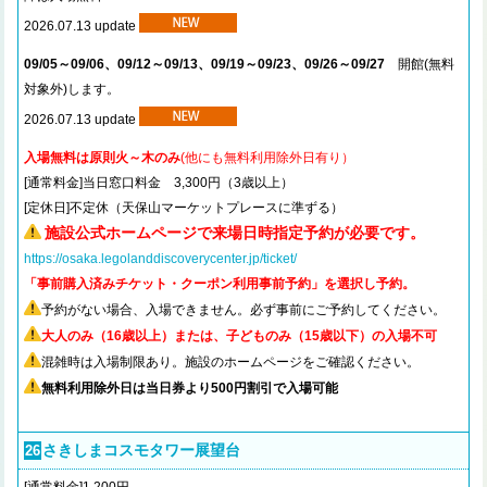
2026.07.13 update
09/05～09/06、09/12～09/13、09/19～09/23、09/26～09/27
開館(無料
対象外)します。
2026.07.13 update
入場無料は原則火～木のみ
(他にも無料利用除外日有り）
[通常料金]当日窓口料金 3,300円（3歳以上）
[定休日]不定休（天保山マーケットプレースに準ずる）
施設公式ホームページで来場日時指定予約が必要です。
https://osaka.legolanddiscoverycenter.jp/ticket/
「事前購入済みチケット・クーポン利用事前予約」を選択し予約。
予約がない場合、入場できません。必ず事前にご予約してください。
大人のみ（16歳以上）または、子どものみ（15歳以下）の入場不可
混雑時は入場制限あり。施設のホームページをご確認ください。
無料利用除外日は当日券より500円割引で入場可能
さきしまコスモタワー展望台
26