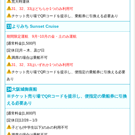
荒天時運休
31
、32、33
はどちらか1つのみ利用可
チケット売り場でQRコードを提示し、乗船券に引換える必要あり
よりみち Sunset Cruise
33
期間限定運航 9月~10月の金・土のみ運航
[通常料金]1,500円
[定休日]月～木、及び日
満席の場合は乗船不可
31、32、33
はいずれか1つのみ利用可
チケット売り場でQRコードを提示し、便指定の乗船券に引換える必要
あり
大阪城御座船
34
※チケット売り場でQRコードを提示し、便指定の乗船券に引換
える必要あり
[通常料金]1,800円
[定休日]12/28～1/3
子ども(中学生以下)のみの利用不可
満席の場合は乗船不可