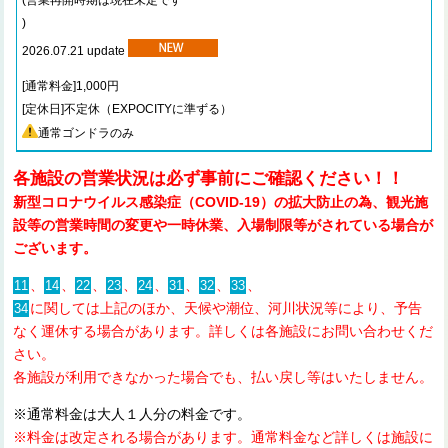
(営業再開時期は現在未定です
)
2026.07.21 update
[通常料金]1,000円
[定休日]
不定休（EXPOCITYに準ずる）
通常ゴンドラのみ
各施設の営業状況は必ず事前にご確認ください！！
新型コロナウイルス感染症（COVID-19）の拡大防止の為、観光施
設等の営業時間の変更や一時休業、入場制限等がされている場合が
ございます。
、
、
、
、
、
、
、
、
11
14
22
23
24
31
32
33
に関しては上記のほか、天候や潮位、河川状況等により、予告
34
なく運休する場合があります。詳しくは各施設にお問い合わせくだ
さい。
各施設が利用できなかった場合でも、払い戻し等はいたしません。
※通常料金は大人１人分の料金です。
※料金は改定される場合があります。通常料金など詳しくは施設に