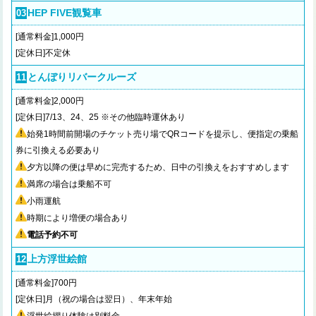
HEP FIVE観覧車
03
[通常料金]1,000円
[定休日]不定休
とんぼりリバークルーズ
11
[通常料金]2,000円
[定休日]7/13、24、25 ※その他臨時運休あり
始発1時間前開場のチケット売り場でQRコードを提示し、便指定の乗船
券に引換える必要あり
夕方以降の便は早めに完売するため、日中の引換えをおすすめします
満席の場合は乗船不可
小雨運航
時期により増便の場合あり
電話予約不可
上方浮世絵館
12
[通常料金]700円
[定休日]月（祝の場合は翌日）、年末年始