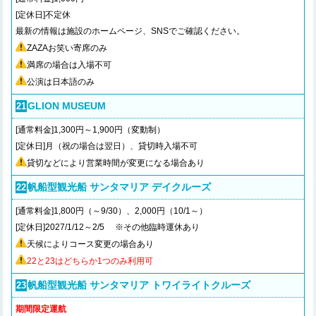
[定休日]不定休
最新の情報は施設のホームページ、SNSでご確認ください。
ZAZAお笑い寄席のみ
満席の場合は入場不可
公演は日本語のみ
GLION MUSEUM
21
[通常料金]1,300円～1,900円（変動制）
[定休日]月（祝の場合は翌日）、貸切時入場不可
貸切などにより営業時間が変更になる場合あり
帆船型観光船 サンタマリア デイクルーズ
22
[通常料金]1,800円（～9/30）、2,000円（10/1～）
[定休日]2027/1/12～2/5 ※その他臨時運休あり
天候によりコース変更の場合あり
22
と23はどちらか1つのみ利用可
帆船型観光船 サンタマリア トワイライトクルーズ
23
期間限定運航