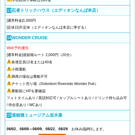
浮世絵摺り体験は別料金
忍者トリックハウス（エディオンなんば本店）
13
[通常料金]1,000円
[定休日]不定休（エディオンなんば本店に準ずる）
WONDER CRUISE
14
Web予約優先
[通常料金]道頓堀ルート 2,000円（20分）
各便定員12名または40名
小雨運航
満席の場合は乗船不可
チケット売り場（Dotonbori Riverside Wonder Pub）
乗船前にHPを要確認
フォトタイムあり / 英語対応可 / カップルシートあり / ドリンク持ち込み可
/ 待合室あり / WCあり
道頓堀ミュージアム並木座
15
08/02、08/08～08/09、08/22、08/29
お休み(臨時)します。