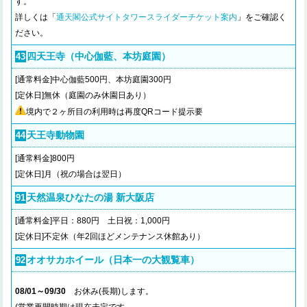
す。
詳しくは「
通天閣公式サイトタワースライダーチケット案内
」をご確認く
ださい。
四天王寺（中心伽藍、本坊庭園）
43
[通常料金]中心伽藍500円、本坊庭園300円
[定休日]無休（庭園のみ休園日あり）
境内で２ヶ所目の利用時は再度QRコード提示要
天王寺動物園
44
[通常料金]800円
[定休日]月（祝の場合は翌日）
天然温泉ひなたの湯 新大阪店
91
[通常料金]平日：880円 土日祝：1,000円
[定休日]不定休（年2回ほどメンテナンス休館あり）
オオサカホイール（日本一の大観覧車）
92
08/01～09/30
お休み(長期)します。