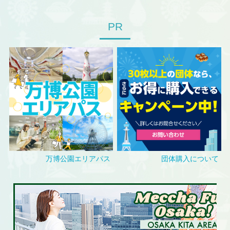
BOAT RACE 住之江
08/01～08/03、08/10～08/12、08/19～08/31
お
PR
休み(定休日)します。
2026.07.27
BOAT RACE 住之江
08/13～08/18
開館(無料対象外)します。
2026.07.27
レゴランド®・ディスカバリー・センター大阪
08/24～08/28、08/31
※14:00以降は入場無料
2026.06.09
万博公園エリアパス
団体購入について
レゴランド®・ディスカバリー・センター大阪
08/29～08/30
開館(無料対象外)します。
2026.07.13
レゴランド®・ディスカバリー・センター大阪
09/04、09/07、09/11、09/14、09/18、09/24～