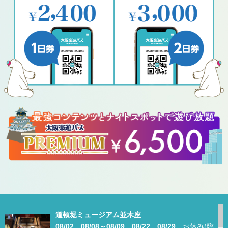
道頓堀ミュージアム並木座
08/02、08/08～08/09、08/22、08/29
お休み(臨