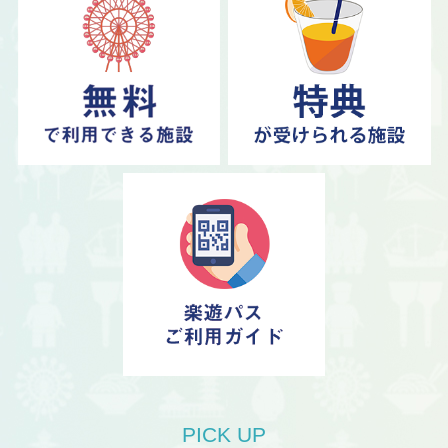
2026.07.28
オオサカホイール（日本一の大観覧車）
08/01～09/30
お休み(長期)します。
(営業再開時期は現在未定です
)
2026.07.21
梅田スカイビル 絹谷幸二 天空美術館
08/12
お休み(振替)します。
2026.07.27
キャプテンライン
08/01～08/22、08/29
営業時間変更します。
営業時間は下記のとおりです。
09:15～19:00
2026.07.27
PICK UP
キャプテンライン