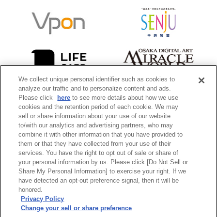
We collect unique personal identifier such as cookies to
analyze our traffic and to personalize content and ads.
Please click
here
to see more details about how we use
cookies and the retention period of each cookie. We may
sell or share information about your use of our website
to/with our analytics and advertising partners, who may
combine it with other information that you have provided to
them or that they have collected from your use of their
services. You have the right to opt out of sale or share of
your personal information by us. Please click [Do Not Sell or
Share My Personal Information] to exercise your right. If we
have detected an opt-out preference signal, then it will be
honored.
Privacy Policy
Change your sell or share preference
ホーム ／
プライバシー
／
サイトポリシー
／
発行：大阪観光局