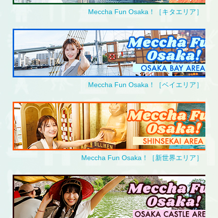
09/25、09/28
※14:00以降は入場無料
Meccha Fun Osaka！［キタエリア］
2026.07.13
レゴランド®・ディスカバリー・センター大阪
09/05～09/06、09/12～09/13、09/19～09/23、
09/26～09/27
開館(無料対象外)します。
2026.07.13
Meccha Fun Osaka！［ベイエリア］
Meccha Fun Osaka！［新世界エリア］