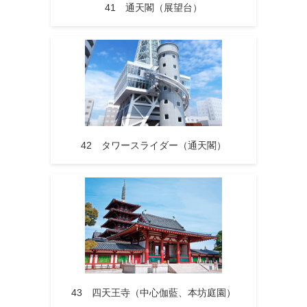
41 通天閣（展望台）
42 タワースライダー（通天閣）
43 四天王寺（中心伽藍、本坊庭園）