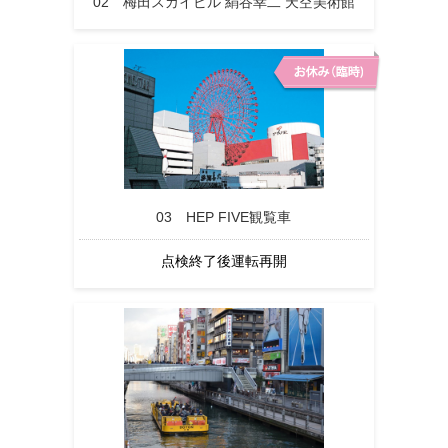
02 梅田スカイビル 絹谷幸二 天空美術館
03 HEP FIVE観覧車
点検終了後運転再開