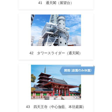
41 通天閣（展望台）
42 タワースライダー（通天閣）
43 四天王寺（中心伽藍、本坊庭園）