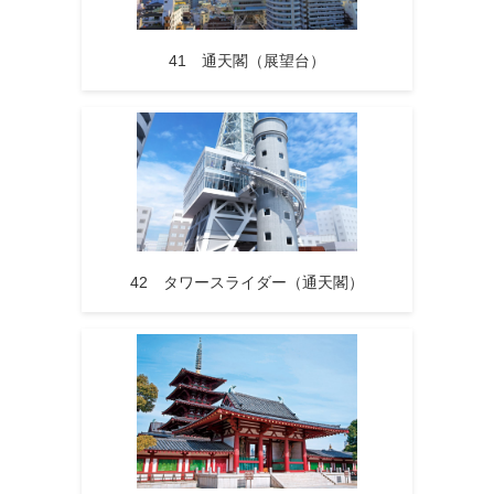
41 通天閣（展望台）
42 タワースライダー（通天閣）