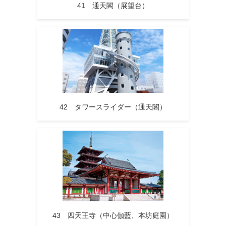
41 通天閣（展望台）
42 タワースライダー（通天閣）
43 四天王寺（中心伽藍、本坊庭園）