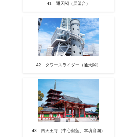
41 通天閣（展望台）
42 タワースライダー（通天閣）
43 四天王寺（中心伽藍、本坊庭園）