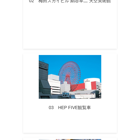
02 梅田スカイビル 絹谷幸二 天空美術館
03 HEP FIVE観覧車